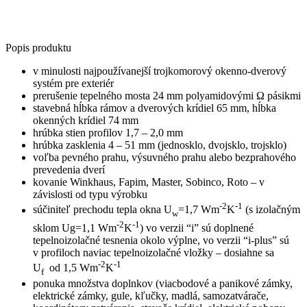
Popis produktu
v minulosti najpoužívanejší trojkomorový okenno-dverový
systém pre exteriér
prerušenie tepelného mosta 24 mm polyamidovými Ω pásikmi
stavebná hĺbka rámov a dverových krídiel 65 mm, hĺbka
okenných krídiel 74 mm
hrúbka stien profilov 1,7 – 2,0 mm
hrúbka zasklenia 4 – 51 mm (jednosklo, dvojsklo, trojsklo)
voľba pevného prahu, výsuvného prahu alebo bezprahového
prevedenia dverí
kovanie Winkhaus, Fapim, Master, Sobinco, Roto – v
závislosti od typu výrobku
-2
-1
súčiniteľ prechodu tepla okna U
=1,7 Wm
K
(s izolačným
w
-2
-1
sklom Ug=1,1 Wm
K
) vo verzii “i” sú doplnené
tepelnoizolačné tesnenia okolo výplne, vo verzii “i-plus” sú
v profiloch naviac tepelnoizolačné vložky – dosiahne sa
-2
-1
U
od 1,5 Wm
K
f
ponuka množstva doplnkov (viacbodové a panikové zámky,
elektrické zámky, gule, kľučky, madlá, samozatvárače,