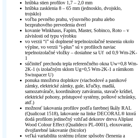
hrúbka stien profilov 1,7 – 2,0 mm
hrúbka zasklenia 8 – 65 mm (jednosklo, dvojsklo,
trojsklo)
voľba pevného prahu, výsuvného prahu alebo
bezprahového prevedenia dverí
kovanie Winkhaus, Fapim, Master, Sobinco, Roto – v
závislosti od typu výrobku
vo verzii “i” sú doplnené tepelnoizolačné tesnenia okolo
výplne, vo verzii “i-plus” sú v profiloch naviac
tepelnoizolačné vložky – dosiahne sa Uf od 0,9 Wm-2K-
1
súčiniteľ prechodu tepla referenčného okna Uw=0,8 Wm-
2K-1 (s izolačným sklom Ug=0,5 Wm-2K-1 a rámikom
Swisspacer U)
ponuka množstva doplnkov (viacbodové a panikové
zámky, elektrické zámky, gule, kľučky, madlá,
samozatvárače, koordinátory zatvárania, stavače krídiel,
elektrické pohony, prístupové systémy, poštové schránky,
atď.)
možnosť lakovania profilov podľa farebnej škály RAL
(Qualicoat 1518), lakovanie na linke DECORAL® ktorá
dodá profilom jedinečný vzhľad dekorov dreva Aliplast
Wood Colour Effect (Qualideco PL-0001), eloxovanie,
dvojfarebné lakovanie (bicolor)
veľká variabilita systému (rôzne spôsoby členenia a