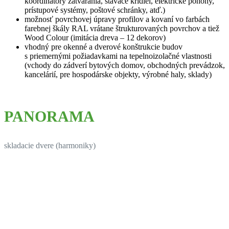
koordinátory zatvárania, stavače krídiel, elektrické pohony,
prístupové systémy, poštové schránky, atď.)
možnosť povrchovej úpravy profilov a kovaní vo farbách
farebnej škály RAL vrátane štrukturovaných povrchov a tiež
Wood Colour (imitácia dreva – 12 dekorov)
vhodný pre okenné a dverové konštrukcie budov
s priemernými požiadavkami na tepelnoizolačné vlastnosti
(vchody do zádverí bytových domov, obchodných prevádzok,
kancelárií, pre hospodárske objekty, výrobné haly, sklady)
PANORAMA
skladacie dvere (harmoniky)