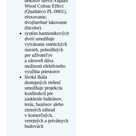
dekorov dreva Aliplast
Wood Colour Effect
(Qualideco PL-0001),
eloxovanie,
dvojfarebné lakovanie
(bicolor)
systém harmonikových
dverí umožňuje
vytváranie estetických
stavieb, pohodlných
pre užívateľov
a zároveň dáva
možnosti efektívneho
využitia priestorov
široká škála
dostupných riešení
umožňuje projekciu
konštrukcií pre
zasklenie balkónov,
terás, bazénov alebo
zimných záhrad
v komerčných,
verejných a privátnych
budovách