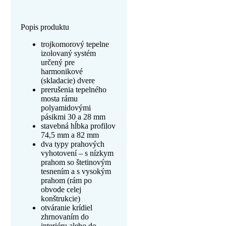
Popis produktu
trojkomorový tepelne
izolovaný systém
určený pre
harmonikové
(skladacie) dvere
prerušenia tepelného
mosta rámu
polyamidovými
pásikmi 30 a 28 mm
stavebná hĺbka profilov
74,5 mm a 82 mm
dva typy prahových
vyhotovení – s nízkym
prahom so štetinovým
tesnením a s vysokým
prahom (rám po
obvode celej
konštrukcie)
otváranie krídiel
zhrnovaním do
interiéru alebo do