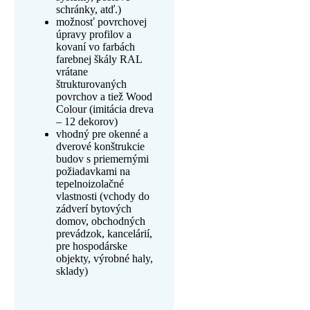
schránky, atď.)
možnosť povrchovej
úpravy profilov a
kovaní vo farbách
farebnej škály RAL
vrátane
štrukturovaných
povrchov a tiež Wood
Colour (imitácia dreva
– 12 dekorov)
vhodný pre okenné a
dverové konštrukcie
budov s priemernými
požiadavkami na
tepelnoizolačné
vlastnosti (vchody do
zádverí bytových
domov, obchodných
prevádzok, kancelárií,
pre hospodárske
objekty, výrobné haly,
sklady)