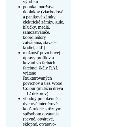
výrobku
ponuka množstva
doplnkov (viacbodové
a panikové zámky,
elektrické zámky, gule,
kľučky, madlá,
samozatvárače,
koordinátory
zatvárania, stavače
krídiel, atď.)
možnosť povrchovej
úpravy profilov a
kovaní vo farbách
farebnej škály RAL
vrátane
štrukturovaných
povrchov a tiež Wood
Colour (imitácia dreva
– 12 dekorov)
vhodný pre okenné a
dverové interiérové
konštrukcie s rôznym
spôsobom otvárania
(pevné, otváravé,
sklopné, otváravo-