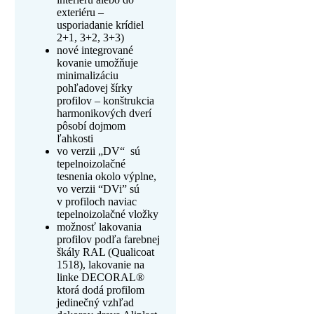
exteriéru –
usporiadanie krídiel
2+1, 3+2, 3+3)
nové integrované
kovanie umožňuje
minimalizáciu
pohľadovej šírky
profilov – konštrukcia
harmonikových dverí
pôsobí dojmom
ľahkosti
vo verzii „DV“ sú
tepelnoizolačné
tesnenia okolo výplne,
vo verzii “DVi” sú
v profiloch naviac
tepelnoizolačné vložky
možnosť lakovania
profilov podľa farebnej
škály RAL (Qualicoat
1518), lakovanie na
linke DECORAL®
ktorá dodá profilom
jedinečný vzhľad