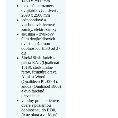
1450 x 2500 mm
maximálne rozmery
dvojkrídlových dverí :
2690 x 2500 mm
jednobodové a
viacbodové dverové
zámky, elektrozámky
akustika – zvukový
útlm dvojkrídlových
dverí s požiarnou
odolnosťou EI30 od 37
dB
Široká škála farieb –
paleta RAL (Qualicoat
1518), štrukturálne
farby, štruktúra dreva
Aliplast Wood
(Qualideco PL-0001),
anóda (Qualanod 1808)
a dvojfarebné
prevedenie
vhodný pre interiérové
dvere s požiarnou
odolnosťou do EI30,
fixné okná a zasklené