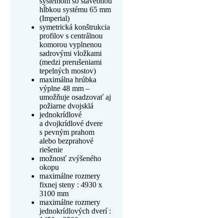
systémom so stavebnou
hĺbkou systému 65 mm
(Imperial)
symetrická konštrukcia
profilov s centrálnou
komorou vyplnenou
sadrovými vložkami
(medzi prerušeniami
tepelných mostov)
maximálna hrúbka
výplne 48 mm –
umožňuje osadzovať aj
požiarne dvojsklá
jednokrídlové
a dvojkrídlové dvere
s pevným prahom
alebo bezprahové
riešenie
možnosť zvýšeného
okopu
maximálne rozmery
fixnej steny : 4930 x
3100 mm
maximálne rozmery
jednokrídlových dverí :