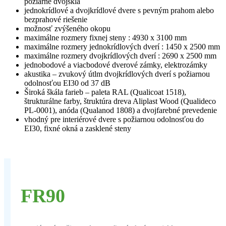
požiarne dvojsklá
jednokrídlové a dvojkrídlové dvere s pevným prahom alebo
bezprahové riešenie
možnosť zvýšeného okopu
maximálne rozmery fixnej steny : 4930 x 3100 mm
maximálne rozmery jednokrídlových dverí : 1450 x 2500 mm
maximálne rozmery dvojkrídlových dverí : 2690 x 2500 mm
jednobodové a viacbodové dverové zámky, elektrozámky
akustika – zvukový útlm dvojkrídlových dverí s požiarnou
odolnosťou EI30 od 37 dB
Široká škála farieb – paleta RAL (Qualicoat 1518),
štrukturálne farby, štruktúra dreva Aliplast Wood (Qualideco
PL-0001), anóda (Qualanod 1808) a dvojfarebné prevedenie
vhodný pre interiérové dvere s požiarnou odolnosťou do
EI30, fixné okná a zasklené steny
FR90