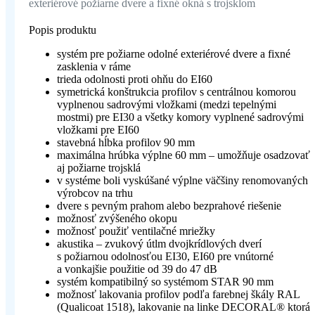
exteriérové požiarne dvere a fixné okná s trojsklom
Popis produktu
systém pre požiarne odolné exteriérové dvere a fixné
zasklenia v ráme
trieda odolnosti proti ohňu do EI60
symetrická konštrukcia profilov s centrálnou komorou
vyplnenou sadrovými vložkami (medzi tepelnými
mostmi) pre EI30 a všetky komory vyplnené sadrovými
vložkami pre EI60
stavebná hĺbka profilov 90 mm
maximálna hrúbka výplne 60 mm – umožňuje osadzovať
aj požiarne trojsklá
v systéme boli vyskúšané výplne väčšiny renomovaných
výrobcov na trhu
dvere s pevným prahom alebo bezprahové riešenie
možnosť zvýšeného okopu
možnosť použiť ventilačné mriežky
akustika – zvukový útlm dvojkrídlových dverí
s požiarnou odolnosťou EI30, EI60 pre vnútorné
a vonkajšie použitie od 39 do 47 dB
systém kompatibilný so systémom STAR 90 mm
možnosť lakovania profilov podľa farebnej škály RAL
(Qualicoat 1518), lakovanie na linke DECORAL® ktorá