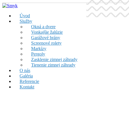
Úvod
Služby
Okná a dvere
Vonkajšie žalúzie
Garážové brány
Screenové rolety
Markízy
Pergoly
Zasklenie zimnej záhrady
Tienenie zimnej záhrady
O nás
Galéria
Referencie
Kontakt