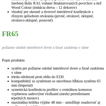
farebnej škály RAL vrátane štrukturovaných povrchov a tiež
Wood Colour (imitácia dreva – 12 dekorov)
vhodný pre okenné a dverové interiérové konštrukcie s
rôznym spôsobom otvárania (pevné, otváravé, sklopné,
otváravo-sklopné, posuvné)
FR65
požiarne odolné interiérové dvere a fixné zasklenia v ráme
Popis produktu
systém pre požiarne odolné interiérové dvere a fixné zasklenia
v ráme
trieda odolnosti proti ohňu do EI30
kompatibilný so systémom so stavebnou hĺbkou systému 65
mm (Imperial)
symetrická konštrukcia profilov s centrálnou komorou
vyplnenou sadrovými vložkami (medzi prerušeniami
tepelných mostov)
maximálna hrúbka výplne 48 mm – umožňuje osadzovať aj