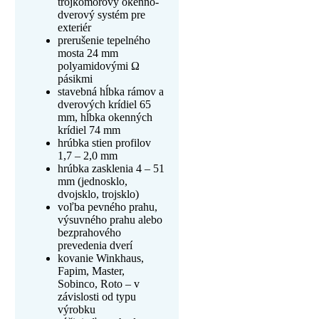
trojkomorový okenno-
dverový systém pre
exteriér
prerušenie tepelného
mosta 24 mm
polyamidovými Ω
pásikmi
stavebná hĺbka rámov a
dverových krídiel 65
mm, hĺbka okenných
krídiel 74 mm
hrúbka stien profilov
1,7 – 2,0 mm
hrúbka zasklenia 4 – 51
mm (jednosklo,
dvojsklo, trojsklo)
voľba pevného prahu,
výsuvného prahu alebo
bezprahového
prevedenia dverí
kovanie Winkhaus,
Fapim, Master,
Sobinco, Roto – v
závislosti od typu
výrobku