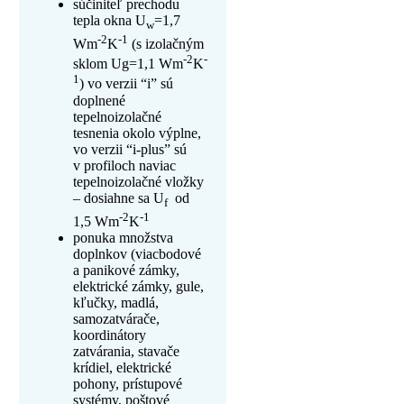
súčiniteľ prechodu
tepla okna U
=1,7
w
-2
-1
Wm
K
(s izolačným
-2
-
sklom Ug=1,1 Wm
K
1
) vo verzii “i” sú
doplnené
tepelnoizolačné
tesnenia okolo výplne,
vo verzii “i-plus” sú
v profiloch naviac
tepelnoizolačné vložky
– dosiahne sa U
od
f
-2
-1
1,5 Wm
K
ponuka množstva
doplnkov (viacbodové
a panikové zámky,
elektrické zámky, gule,
kľučky, madlá,
samozatvárače,
koordinátory
zatvárania, stavače
krídiel, elektrické
pohony, prístupové
systémy, poštové