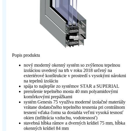
Popis produktu
nový moderný okenný systém so zvýšenou tepelnou
izoláciou uvedený na trh v roku 2018 určený na
exteriérové konštrukcie v prostredí s vysokými nárokmi
na tepelnú izoláciu
spája to najlepšie zo systémov STAR a SUPERIAL
prerušenie tepelného mosta 40 mm polyamidovými
komôrkovými prepážkami
systém Genesis 75 využíva moderné izolačné materiály
vrátane dodatočného tepelného tesnenia pri centrálnom
tesnení vďaka čomu sa dosiahla veľmi vysoká tesnosť
okien (infiltrácia vzduchu, vodotesnosť)
stavebná hĺbka rámov a dverných krídiel 75 mm, hĺbka
okenných krídiel 84 mm