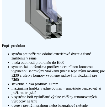
Popis produktu
systém pre požiarne odolné exteriérové dvere a fixné
zasklenia v ráme
trieda odolnosti proti ohňu do EI60
symetrická konštrukcia profilov s centrálnou komorou
vyplnenou sadrovými vložkami (medzi tepelnými mostmi) pre
EI30 a všetky komory vyplnené sadrovými vložkami pre
EI60
stavebná hĺbka profilov 90 mm
maximálna hrúbka výplne 60 mm – umožňuje osadzovať aj
požiarne trojsklá
v systéme boli vyskúšané výplne väčšiny renomovaných
výrobcov na trhu
dvere s pevným prahom alebo bezprahové riešenie