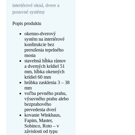
interiérové okná, dvere a
posuvné systémy
Popis produktu
okenno-dverový
systém na interiérové
konštrukcie bez
prerušenia tepelného
mosta
stavebná hĺbka rámov
a dverných krídiel 51
mm, hĺbka okenných
krídiel 60 mm
hrúbka zasklenia 3 – 38
mm
voľba pevného prahu,
výsuvného prahu alebo
bezprahového
prevedenia dverí
kovanie Winkhaus,
Fapim, Master,
Sobinco, Roto – v
závislosti od typu