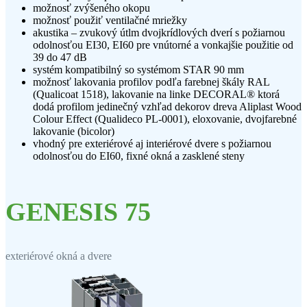
možnosť zvýšeného okopu
možnosť použiť ventilačné mriežky
akustika – zvukový útlm dvojkrídlových dverí s požiarnou
odolnosťou EI30, EI60 pre vnútorné a vonkajšie použitie od
39 do 47 dB
systém kompatibilný so systémom STAR 90 mm
možnosť lakovania profilov podľa farebnej škály RAL
(Qualicoat 1518), lakovanie na linke DECORAL® ktorá
dodá profilom jedinečný vzhľad dekorov dreva Aliplast Wood
Colour Effect (Qualideco PL-0001), eloxovanie, dvojfarebné
lakovanie (bicolor)
vhodný pre exteriérové aj interiérové dvere s požiarnou
odolnosťou do EI60, fixné okná a zasklené steny
GENESIS 75
exteriérové okná a dvere