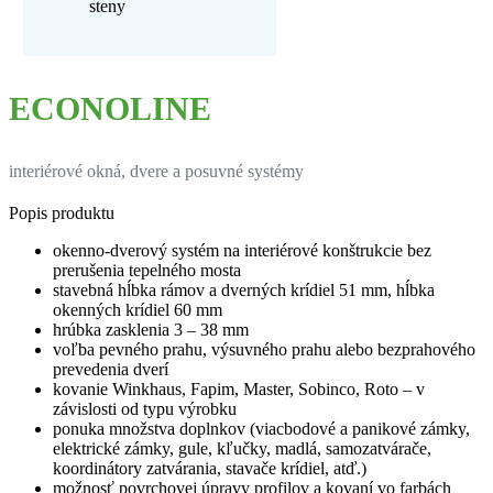
steny
ECONOLINE
interiérové okná, dvere a posuvné systémy
Popis produktu
okenno-dverový systém na interiérové konštrukcie bez
prerušenia tepelného mosta
stavebná hĺbka rámov a dverných krídiel 51 mm, hĺbka
okenných krídiel 60 mm
hrúbka zasklenia 3 – 38 mm
voľba pevného prahu, výsuvného prahu alebo bezprahového
prevedenia dverí
kovanie Winkhaus, Fapim, Master, Sobinco, Roto – v
závislosti od typu výrobku
ponuka množstva doplnkov (viacbodové a panikové zámky,
elektrické zámky, gule, kľučky, madlá, samozatvárače,
koordinátory zatvárania, stavače krídiel, atď.)
možnosť povrchovej úpravy profilov a kovaní vo farbách