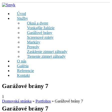
Úvod
Služby
Okná a dvere
Vonkajšie žalúzie
Garážové brány
Screenové rolety
Markízy
Pergoly
Zasklenie zimnej záhrady
Tienenie zimnej záhrady
O nás
Galéria
Referencie
Kontakt
Garážové brány 7
1
Domovská stránka
»
Portfolios
»
Garážové brány 7
Garážové brány 7