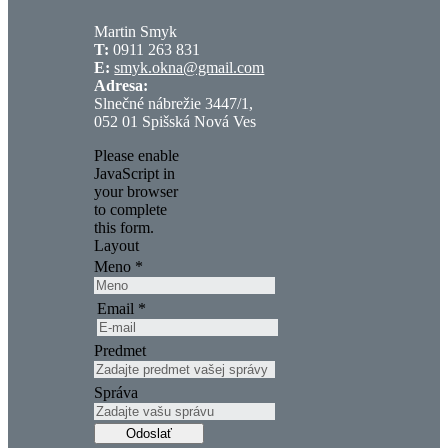
Martin Smyk
T:
0911 263 831
E:
smyk.okna@gmail.com
Adresa:
Slnečné nábrežie 3447/1,
052 01 Spišská Nová Ves
Please enable
JavaScript in
your browser
to complete
this form.
Layout
Meno
*
Email
*
Predmet
Správa
Odoslať