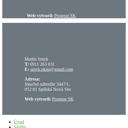
Web vytvoril:
Progrup SK
Martin Smyk
T:
0911 263 831
E:
smyk.okna@gmail.com
Adresa:
Slnečné nábrežie 3447/1,
052 01 Spišská Nová Ves
Web vytvoril:
Progrup SK
Úvod
Služby