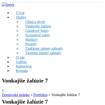
Úvod
Služby
Okná a dvere
Vonkajšie žalúzie
Garážové brány
Screenové rolety
Markízy
Pergoly
Zasklenie zimnej záhrady
Tienenie zimnej záhrady
O nás
Galéria
Referencie
Kontakt
Vonkajšie žalúzie 7
1
Domovská stránka
»
Portfolios
»
Vonkajšie žalúzie 7
Vonkajšie žalúzie 7