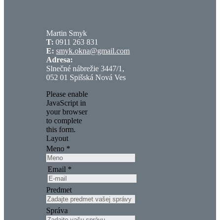
Martin Smyk
T:
0911 263 831
E:
smyk.okna@gmail.com
Adresa:
Slnečné nábrežie 3447/1,
052 01 Spišská Nová Ves
Please enable
JavaScript in
your browser
to complete
this form.
Layout
Meno
*
Email
*
Predmet
Správa